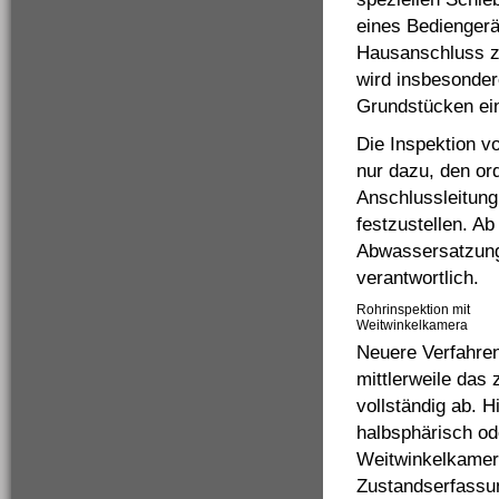
eines Bedienger
Hausanschluss zu
wird insbesonder
Grundstücken ein
Die Inspektion v
nur dazu, den o
Anschlussleitung
festzustellen. Ab
Abwassersatzung
verantwortlich.
Rohrinspektion mit
Weitwinkelkamera
Neuere Verfahren
mittlerweile das
vollständig ab. H
halbsphärisch od
Weitwinkelkamera
Zustandserfassun